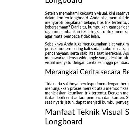
Longboard
Setelah memahami kekuatan visual, kini saatny
dalam konten longboard. Anda bisa memulai de
menyoroti perjalanan belajar, tips trik tertent
kebersamaan? Dari situ, kumpulkan gambar dan 
ragu menambahkan teks singkat untuk menekan
agar mata pembaca tidak lelah.
Sebaiknya Anda juga menggunakan alat yang me
ponsel modern sering kali sudah cukup, asalk
pencahayaan, serta stabilitas saat merekam. Ap
menawarkan lensa wide-angle yang ideal untuk
visual menyatu dengan cerita sehingga pembac
Merangkai Cerita secara B
Tidak ada salahnya bereksperimen dengan berba
menunjukkan proses merakit atau memodifikasi p
menjelaskan keunikan trik tertentu. Dengan me
ikatan lebih erat antara pembaca dan konten. 
saat nyaris jatuh, dapat menjadi bumbu peny
Manfaat Teknik Visual S
Longboard