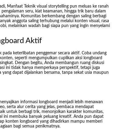
di, Manfaat Teknik visual storytelling pun meluas ke ranah
pengalaman seru, kiat keamanan, hingga trik baru dalam
emahaminya. Komunitas berkembang dengan saling berbagi
banyak anggota saling terhubung melalui konten visual, rasa
obi, melainkan wadah bagi siapa pun yang ingin menyelami
gboard Aktif
k pada keterlibatan penggemar secara aktif. Coba undang
onten, seperti mengumpulkan cuplikan aksi longboard
singkat. Dengan begitu, Anda membangun ruang diskusi
rasi ini tidak hanya memperkaya perspektif, tetapi juga
yang dapat dijalankan bersama, tanpa sekat usia maupun
 menyajikan informasi longboard menjadi lebih menawan
o, serta alur cerita yang jelas, pembaca mendapat
ik untuk berbagi trik, menonjolkan karakter komunitas,
al ini membuka banyak peluang kreatif. Anda pun dapat
iap konten longboard yang dihadirkan mampu memberi
agiaan bagi semua penikmatnya.