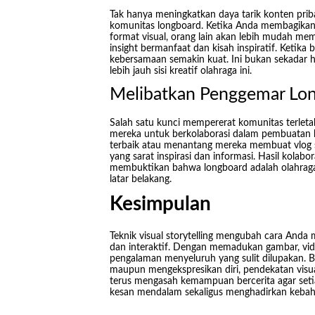
Tak hanya meningkatkan daya tarik konten priba
komunitas longboard. Ketika Anda membagikan 
format visual, orang lain akan lebih mudah m
insight bermanfaat dan kisah inspiratif. Ketika 
kebersamaan semakin kuat. Ini bukan sekadar h
lebih jauh sisi kreatif olahraga ini.
Melibatkan Penggemar Lon
Salah satu kunci mempererat komunitas terleta
mereka untuk berkolaborasi dalam pembuatan k
terbaik atau menantang mereka membuat vlog 
yang sarat inspirasi dan informasi. Hasil kolabo
membuktikan bahwa longboard adalah olahraga 
latar belakang.
Kesimpulan
Teknik visual storytelling mengubah cara Anda
dan interaktif. Dengan memadukan gambar, vide
pengalaman menyeluruh yang sulit dilupakan. Ba
maupun mengekspresikan diri, pendekatan visu
terus mengasah kemampuan bercerita agar set
kesan mendalam sekaligus menghadirkan kebah