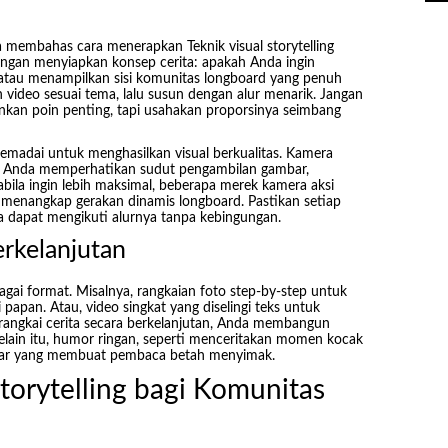
a membahas cara menerapkan Teknik visual storytelling
ngan menyiapkan konsep cerita: apakah Anda ingin
u, atau menampilkan sisi komunitas longboard yang penuh
video sesuai tema, lalu susun dengan alur menarik. Jangan
kan poin penting, tapi usahakan proporsinya seimbang
madai untuk menghasilkan visual berkualitas. Kamera
an Anda memperhatikan sudut pengambilan gambar,
abila ingin lebih maksimal, beberapa merek kamera aksi
 menangkap gerakan dinamis longboard. Pastikan setiap
a dapat mengikuti alurnya tanpa kebingungan.
erkelanjutan
gai format. Misalnya, rangkaian foto step-by-step untuk
apan. Atau, video singkat yang diselingi teks untuk
rangkai cerita secara berkelanjutan, Anda membangun
Selain itu, humor ringan, seperti menceritakan momen kocak
egar yang membuat pembaca betah menyimak.
torytelling bagi Komunitas