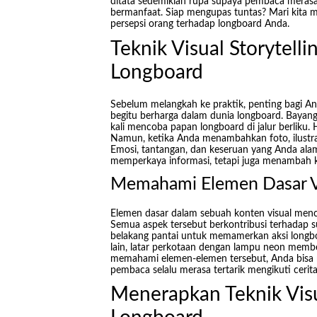
ditata sedemikian rupa supaya pembaca meras
bermanfaat. Siap mengupas tuntas? Mari kita 
persepsi orang terhadap longboard Anda.
Teknik Visual Storytell
Longboard
Sebelum melangkah ke praktik, penting bagi An
begitu berharga dalam dunia longboard. Bayang
kali mencoba papan longboard di jalur berliku
Namun, ketika Anda menambahkan foto, ilustrasi
Emosi, tantangan, dan keseruan yang Anda alami
memperkaya informasi, tetapi juga menambah k
Memahami Elemen Dasar V
Elemen dasar dalam sebuah konten visual menc
Semua aspek tersebut berkontribusi terhadap su
belakang pantai untuk memamerkan aksi longbo
lain, latar perkotaan dengan lampu neon mem
memahami elemen-elemen tersebut, Anda bisa me
pembaca selalu merasa tertarik mengikuti cerit
Menerapkan Teknik Visu