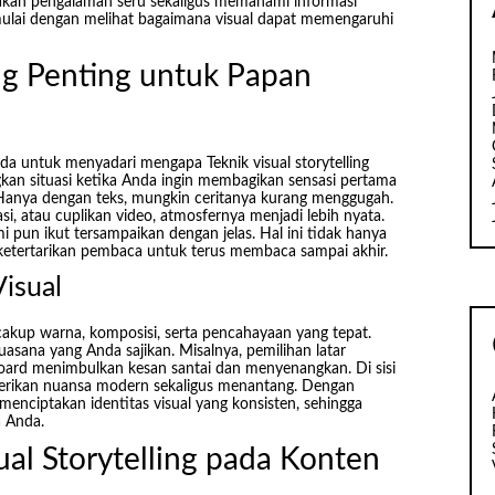
akan pengalaman seru sekaligus memahami informasi
mulai dengan melihat bagaimana visual dapat memengaruhi
ing Penting untuk Papan
da untuk menyadari mengapa Teknik visual storytelling
kan situasi ketika Anda ingin membagikan sensasi pertama
. Hanya dengan teks, mungkin ceritanya kurang menggugah.
, atau cuplikan video, atmosfernya menjadi lebih nyata.
 pun ikut tersampaikan dengan jelas. Hal ini tidak hanya
etertarikan pembaca untuk terus membaca sampai akhir.
isual
akup warna, komposisi, serta pencahayaan yang tepat.
asana yang Anda sajikan. Misalnya, pemilihan latar
ard menimbulkan kesan santai dan menyenangkan. Di sisi
berikan nuansa modern sekaligus menantang. Dengan
nciptakan identitas visual yang konsisten, sehingga
a Anda.
al Storytelling pada Konten