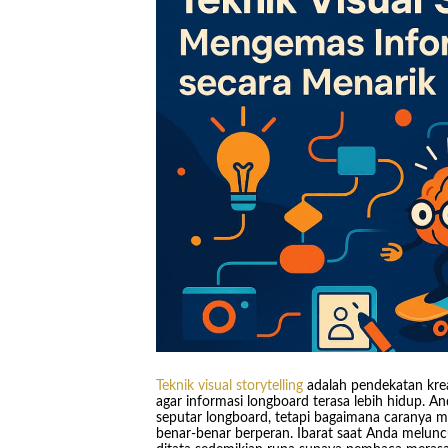
Teknik visual storytelling
adalah pendekatan krea
agar informasi longboard terasa lebih hidup. 
seputar longboard, tetapi bagaimana caranya m
benar-benar berperan. Ibarat saat Anda meluncur