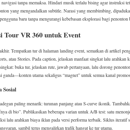
vigasi tanpa memaksa. Hindari musik terlalu bising agar instruksi teta
nonton yang mengandalkan subtitle. Narasi yang membimbing, dipaduka
pengguna baru tanpa mengurangi kebebasan eksplorasi bagi penonton
usi Tour VR 360 untuk Event
 akhir. Tempatkan tur di halaman landing event, sematkan di artikel p
rts, atau Stories. Pada caption, jelaskan manfaat singkat lalu arahkan 
ingkat: buka tur, jelaskan rute, jawab pertanyaan, lalu dorong penont
ngsi ganda—konten utama sekaligus “magnet” untuk semua kanal promos
 Sosial
adegan paling menarik: turunan panjang atau S-curve ikonik. Tambahka
ifnya di bio”. Publikasikan beberapa varian untuk A/B test: satu menon
raksi lalu arahkan biaya iklan pada versi performa terbaik. Siklus iterati
ggaran, sambil terus mengalirkan trafik hangat ke tur utama.