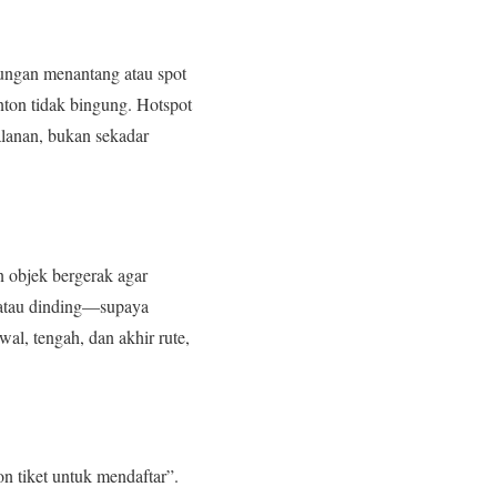
tikungan menantang atau spot
onton tidak bingung. Hotspot
alanan, bukan sekadar
n objek bergerak agar
 atau dinding—supaya
al, tengah, dan akhir rute,
n tiket untuk mendaftar”.