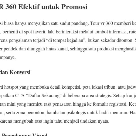
 360 Efektif untuk Promosi
si biasa hanya menyajikan satu sudut pandang. Tour vr 360 memberi k
erhenti di spot favorit, lalu berinteraksi melalui tombol informasi, rute
rena pengalaman terjadi “di tempat kejadian”, bukan sekadar ditonton. 
er pendek dan diunggah lintas kanal, sehingga satu produksi menghasi
kampanye.
dan Konversi
rti hotspot yang membuka detail kompetisi, peta lokasi tribun, atau ja
atkan CTA “Daftar Sekarang” di beberapa area strategis. Setiap kun
nan mini yang memicu rasa penasaran hingga ke formulir registrasi. Ke
an, serta zona penonton, hambatan psikologis untuk hadir menurun. Has
 karena mengubah rasa ingin tahu menjadi tindakan nyata.
n Pengalaman Visual