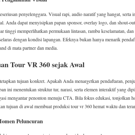
eriusan penyelenggara. Visual rapi, audio naratif yang hangat, serta in
. Anda dapat menyisipkan papan sponsor, overlay logo, dan shout-out
 tinggi memperlihatkan permukaan lintasan, rambu keselamatan, dan f
 selaras dengan kondisi lapangan. Efeknya bukan hanya menarik pendafta
nd di mata partner dan media.
an Tour VR 360 sejak Awal
etapkan tujuan konkret. Apakah Anda menargetkan pendaftaran, penjua
 ini menentukan struktur tur, narasi, serta elemen interaktif yang dipil
vigasi mengantar penonton menuju CTA. Bila fokus edukasi, tonjolkan h
skan tujuan di awal membuat produksi tour vr 360 hemat waktu dan tera
Momen Peluncuran