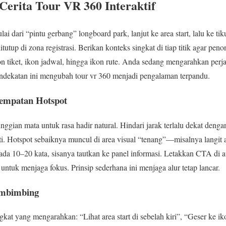
erita Tour VR 360 Interaktif
ulai dari “pintu gerbang” longboard park, lanjut ke area start, lalu ke 
itutup di zona registrasi. Berikan konteks singkat di tiap titik agar pen
on tiket, ikon jadwal, hingga ikon rute. Anda sedang mengarahkan perj
dekatan ini mengubah tour vr 360 menjadi pengalaman terpandu.
nempatan Hotspot
ggian mata untuk rasa hadir natural. Hindari jarak terlalu dekat denga
 Hotspot sebaiknya muncul di area visual “tenang”—misalnya langit
pada 10–20 kata, sisanya tautkan ke panel informasi. Letakkan CTA di aw
 untuk menjaga fokus. Prinsip sederhana ini menjaga alur tetap lancar.
embimbing
at yang mengarahkan: “Lihat area start di sebelah kiri”, “Geser ke iko