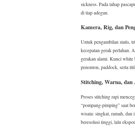
sickness. Pada tahap pascapr
di tiap adegan.
Kamera, Rig, dan Pen
Untuk pengambilan statis, tr
kecepatan gerak perlahan. At
gerakan alami. Kunci white b
penonton, paddock, serta ti
Stitching, Warna, dan 
Proses stitching rapi menc
“pompang-pimping” saat ber
wisata: singkat, ramah, dan 
beresolusi tinggi, lalu eksp