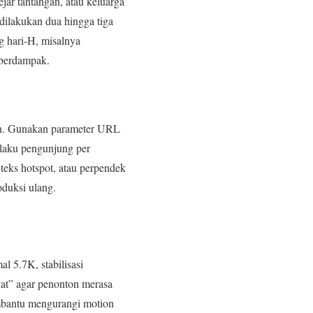
ar tantangan, atau keluarga
dilakukan dua hingga tiga
g hari-H, misalnya
 berdampak.
aran. Gunakan parameter URL
ilaku pengunjung per
 teks hotspot, atau perpendek
oduksi ulang.
l 5.7K, stabilisasi
hat” agar penonton merasa
membantu mengurangi motion