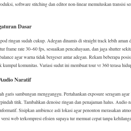
oduksi, software stitching dan editor non-linear memuluskan transisi s
gaturan Dasar
ipod ringan sudah cukup. Adegan dinamis di straight track lebih aman 
ur frame rate 30–60 fps, sesuaikan pencahayaan, dan jaga shutter sekita
alance agar warna tidak bergeser antar adegan. Rekam beberapa posisi: 
tik kumpul komunitas. Variasi sudut ini membuat tour vr 360 terasa hid
Audio Naratif
egah garis sambungan mengganggu. Pertahankan exposure seragam agar 
pindah titik. Tambahkan denoise ringan dan penajaman halus. Audio 
informatif. Sisipkan ambience asli lokasi agar penonton merasakan atm
or versi web terkompresi efisien supaya tur memuat cepat tanpa kehilanga