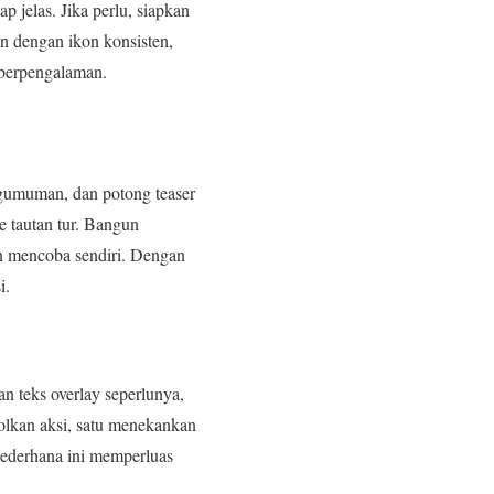
p jelas. Jika perlu, siapkan
n dengan ikon konsisten,
 berpengalaman.
engumuman, dan potong teaser
ke tautan tur. Bangun
on mencoba sendiri. Dengan
i.
n teks overlay seperlunya,
jolkan aksi, satu menekankan
f sederhana ini memperluas