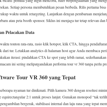
 bicara: pemula yang ingin mencoba, rider berpengalaman yang mengej
pekan. Setiap persona membutuhkan pesan berbeda. Rilis pertama bisa 
cukup waktu untuk retargeting. Lanjutkan dengan pembaruan menjelan
baru atau peta booth sponsor. Siklus ini menjaga tur tetap relevan dan
an Pelacakan Data
 waktu tonton rata-rata, rasio klik hotspot, klik CTA, hingga pendaft
k dari tur. Letakkan analytics di halaman host agar Anda membaca per
lakukan iterasi: pindahkan CTA ke spot yang lebih ramai, sederhanakan
semacam ini sering melipatgandakan performa tour vr 360 tanpa perlu pr
ftware Tour VR 360 yang Tepat
seberapa nyaman tur dinikmati. Pilih kamera 360 dengan resolusi minima
e equirectangular 2:1 untuk proses lanjut. Gunakan monopod “tak terli
 pengambilan bergerak, stabilisasi internal dan laju rana yang tepat 