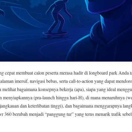
ing cepat membuat calon peserta merasa hadir di longboard park Anda t
aman imersif, navigasi bebas, serta call-to-action yang dapat mendor
n melihat bagaimana konsepnya bekerja (apa), siapa yang ideal mengg
n menyiapkannya (pra-launch hingga hari-H), di mana menaruhnya (web
 (jangkauan dan keterlibatan tinggi), dan bagaimana menggarapnya la
 vr 360 berubah menjadi “panggung tur” yang terus menarik trafik sebel