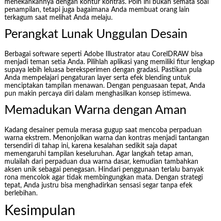
menekankannya dengan kontur kontras. Poin ini bukan semata soal
penampilan, tetapi juga bagaimana Anda membuat orang lain
terkagum saat melihat Anda melaju.
Perangkat Lunak Unggulan Desain
Berbagai software seperti Adobe Illustrator atau CorelDRAW bisa
menjadi teman setia Anda. Pilihlah aplikasi yang memiliki fitur lengkap
supaya lebih leluasa bereksperimen dengan gradasi. Pastikan pula
Anda mempelajari pengaturan layer serta efek blending untuk
menciptakan tampilan menawan. Dengan penguasaan tepat, Anda
pun makin percaya diri dalam menghasilkan konsep istimewa.
Memadukan Warna dengan Aman
Kadang desainer pemula merasa gugup saat mencoba perpaduan
warna ekstrem. Menonjolkan warna dan kontras menjadi tantangan
tersendiri di tahap ini, karena kesalahan sedikit saja dapat
memengaruhi tampilan keseluruhan. Agar langkah tetap aman,
mulailah dari perpaduan dua warna dasar, kemudian tambahkan
aksen unik sebagai penegasan. Hindari penggunaan terlalu banyak
rona mencolok agar tidak membingungkan mata. Dengan strategi
tepat, Anda justru bisa menghadirkan sensasi segar tanpa efek
berlebihan.
Kesimpulan