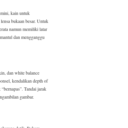
mini, kain untuk
 lensa bukaan besar. Untuk
erata namun memiliki latar
 memantul dan mengganggu
kin, dan white balance
ponsel, kendalikan depth of
 “bernapas”. Tandai jarak
pengambilan gambar.