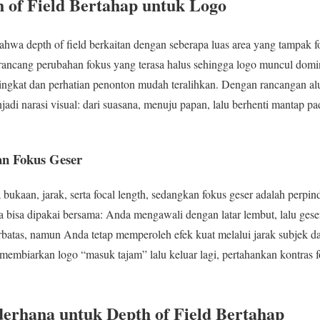
of Field Bertahap untuk Logo
wa depth of field berkaitan dengan seberapa luas area yang tampak f
ancang perubahan fokus yang terasa halus sehingga logo muncul domina
i singkat dan perhatian penonton mudah teralihkan. Dengan rancangan al
adi narasi visual: dari suasana, menuju papan, lalu berhenti mantap p
an Fokus Geser
a bukaan, jarak, serta focal length, sedangkan fokus geser adalah perpind
ya bisa dipakai bersama: Anda mengawali dengan latar lembut, lalu gese
terbatas, namun Anda tetap memperoleh efek kuat melalui jarak subjek d
membiarkan logo “masuk tajam” lalu keluar lagi, pertahankan kontras fo
erhana untuk Depth of Field Bertahap