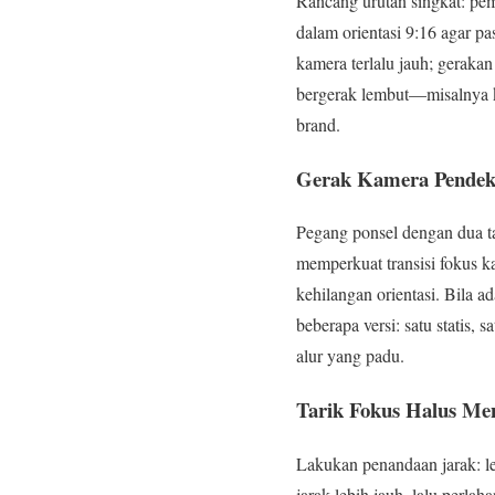
Rancang urutan singkat: pem
dalam orientasi 9:16 agar pa
kamera terlalu jauh; gerakan
bergerak lembut—misalnya 
brand.
Gerak Kamera Pendek, 
Pegang ponsel dengan dua t
memperkuat transisi fokus k
kehilangan orientasi. Bila 
beberapa versi: satu statis,
alur yang padu.
Tarik Fokus Halus Me
Lakukan penandaan jarak: let
jarak lebih jauh, lalu perla