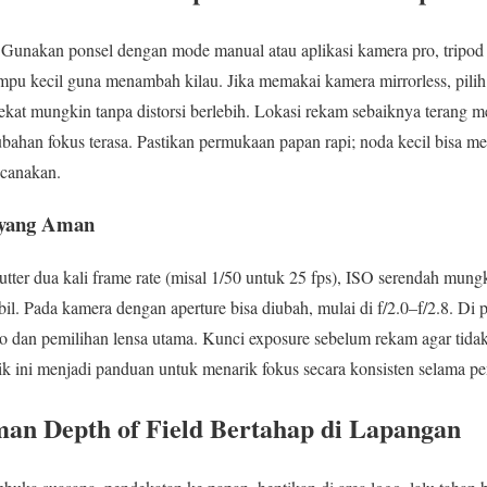
 Gunakan ponsel dengan mode manual atau aplikasi kamera pro, tripod 
mpu kecil guna menambah kilau. Jika memakai kamera mirrorless, pilih
dekat mungkin tanpa distorsi berlebih. Lokasi rekam sebaiknya terang m
ubahan fokus terasa. Pastikan permukaan papan rapi; noda kecil bisa
ncanakan.
 yang Aman
utter dua kali frame rate (misal 1/50 untuk 25 fps), ISO serendah mung
bil. Pada kamera dengan aperture bisa diubah, mulai di f/2.0–f/2.8. Di 
go dan pemilihan lensa utama. Kunci exposure sebelum rekam agar tidak
itik ini menjadi panduan untuk menarik fokus secara konsisten selama 
an Depth of Field Bertahap di Lapangan