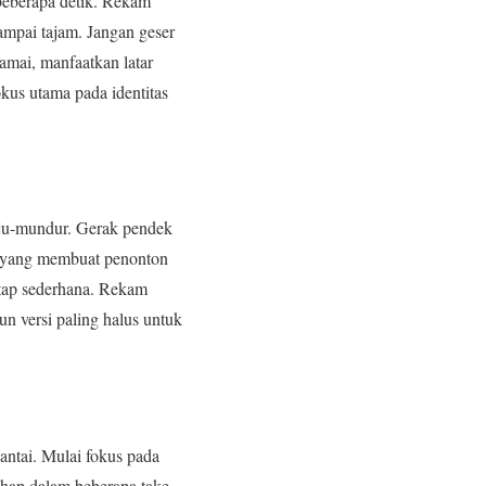
 beberapa detik. Rekam
sampai tajam. Jangan geser
ramai, manfaatkan latar
us utama pada identitas
aju-mundur. Gerak pendek
an yang membuat penonton
etap sederhana. Rekam
un versi paling halus untuk
lantai. Mulai fokus pada
tahap dalam beberapa take,