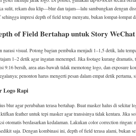
ika sulit, rekam dua klip—blur dan tajam—lalu sambungkan dengan diss
sif sehingga impresi depth of field tetap menyatu, bukan lompat-lompa
epth of Field Bertahap untuk Story WeChat
 narasi visual. Potong bagian pembuka menjadi 1–1,5 detik, lalu tempat
 tajam 1–2 detik agar ingatan menempel. Jika footage kurang dramatis, 
isi 9:16 bersih, area atas-bawah tidak memotong logo, dan exposure kon
galanya; penonton harus mengerti pesan dalam empat detik pertama, s
r Logo Rapi
 blur agar perubahan terasa bertahap. Buat masker halus di sekitar log
Aktifkan feather untuk tepi masker agar transisinya tidak kentara. Jika
si otomatis berdasarkan kedalaman. Lakukan color correction ringan: n
sedikit saja. Dengan kombinasi ini, depth of field terasa alami, bukan se