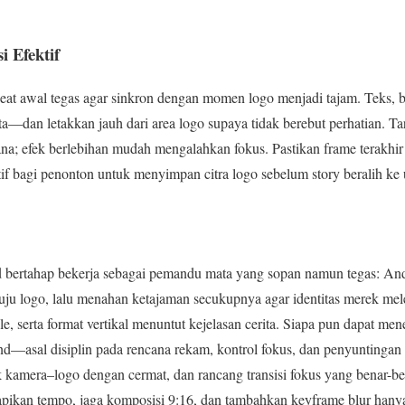
i Efektif
eat awal tegas agar sinkron dengan momen logo menjadi tajam. Teks, bi
—dan letakkan jauh dari area logo supaya tidak berebut perhatian. Targ
na; efek berlebihan mudah mengalahkan fokus. Pastikan frame terakhir 
if bagi penonton untuk menyimpan citra logo sebelum story beralih ke
eld bertahap bekerja sebagai pemandu mata yang sopan namun tegas: A
u logo, lalu menahan ketajaman secukupnya agar identitas merek mele
le, serta format vertikal menuntut kejelasan cerita. Siapa pun dapat 
nd—asal disiplin pada rencana rekam, kontrol fokus, dan penyuntinga
ak kamera–logo dengan cermat, dan rancang transisi fokus yang benar-be
 rapikan tempo, jaga komposisi 9:16, dan tambahkan keyframe blur hany