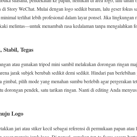
buka suasana, pendekatan ke papan, hentikan di area logo, lalu tahan
s di Story WeChat. Mulai dengan logo sedikit buram, lalu geser fokus 
 minimal terlihat lebih profesional dalam layar ponsel. Jika lingkungan 
kaki melintas—untuk menambah rasa kedalaman tanpa mengalahkan fok
Stabil, Tegas
angan atau gunakan tripod mini sambil melakukan dorongan ringan m
arena jarak subjek berubah sedikit demi sedikit. Hindari pan berlebih
ada gimbal, pilih mode yang menahan sumbu berlebih agar pergerakan t
 satu dorongan pendek, satu tarikan ringan. Nanti di editing Anda menyus
nuju Logo
akkan jari atau stiker kecil sebagai referensi di permukaan papan atau 
han geser menuju jarak logo. Di ponsel, gunakan tap-to-focus secara ber